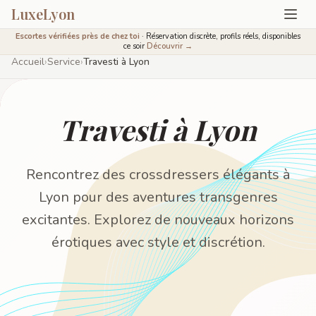
LuxeLyon
Escortes vérifiées près de chez toi
· Réservation discrète, profils réels, disponibles
ce soir
Découvrir →
Accueil
›
Service
›
Travesti à Lyon
Travesti à Lyon
Rencontrez des crossdressers élégants à
Lyon pour des aventures transgenres
excitantes. Explorez de nouveaux horizons
érotiques avec style et discrétion.